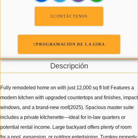
CONTÁCTENOS
PROGRAMACIÓN DE LA GIRA
Descripción
Fully remodeled home on with just 12,000 sq ft lot! Features a
modern kitchen with upgraded countertops and finishes, impact
windows, and a brand-new roof(2025). Spacious master suite
includes a private kitchenette—ideal for in-law quarters or
potential rental income. Large backyard offers plenty of room
for a pool, expansion, or outdoor entertaining. Turnkey property