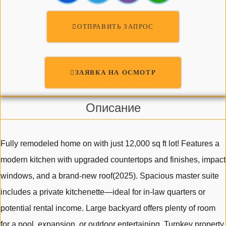
ОТПРАВИТЬ ЗАПРОС
ЗАЯВКА НА ОСМОТР
Описание
Fully remodeled home on with just 12,000 sq ft lot! Features a
modern kitchen with upgraded countertops and finishes, impact
windows, and a brand-new roof(2025). Spacious master suite
includes a private kitchenette—ideal for in-law quarters or
potential rental income. Large backyard offers plenty of room
for a pool, expansion, or outdoor entertaining. Turnkey property